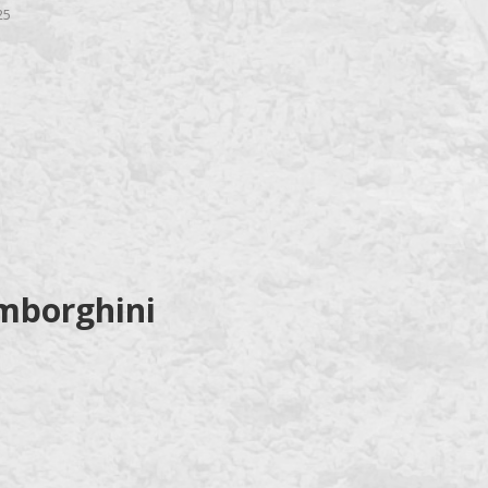
25
amborghini