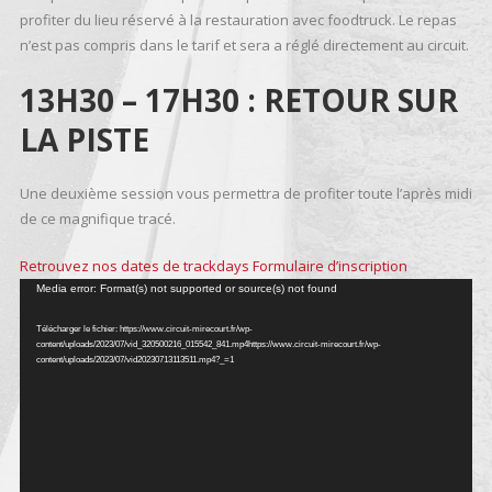
profiter du lieu réservé à la restauration avec foodtruck. Le repas
n’est pas compris dans le tarif et sera a réglé directement au circuit.
13H30 – 17H30 : RETOUR SUR
LA PISTE
Une deuxième session vous permettra de profiter toute l’après midi
de ce magnifique tracé.
Retrouvez nos dates de trackdays
Formulaire d’inscription
Lecteur
Media error: Format(s) not supported or source(s) not found
vidéo
Télécharger le fichier: https://www.circuit-mirecourt.fr/wp-
content/uploads/2023/07/vid_320500216_015542_841.mp4https://www.circuit-mirecourt.fr/wp-
content/uploads/2023/07/vid20230713113511.mp4?_=1