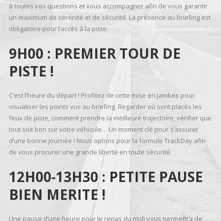
à toutes vos questions et vous accompagner afin de vous garantir
un maximum de sérénité et de sécurité. La présence au briefing est
obligatoire pour l’accès à la piste.
9H00 : PREMIER TOUR DE
PISTE !
C’est l’heure du départ ! Profitez de cette mise en jambes pour
visualiser les points vus au briefing. Regarder où sont placés les
feux de piste, comment prendre la meilleure trajectoire, vérifier que
tout soit bon sur votre véhicule… Un moment clé pour s’assurer
d’une bonne journée ! Nous optons pour la formule TrackDay afin
de vous procurer une grande liberté en toute sécurité.
12H00-13H30 : PETITE PAUSE
BIEN MERITE !
Une pause d’une heure pour le repas du midi vous permettra de