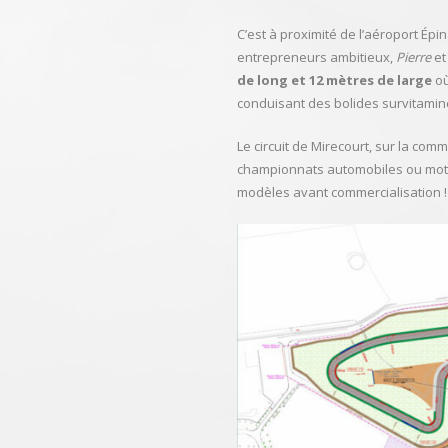
C’est à proximité de l’aéroport Épin
entrepreneurs ambitieux,
Pierre
e
de long et 12 mètres de large
où
conduisant des bolides survitamin
Le circuit de Mirecourt, sur la co
championnats automobiles ou moto…
modèles avant commercialisation !